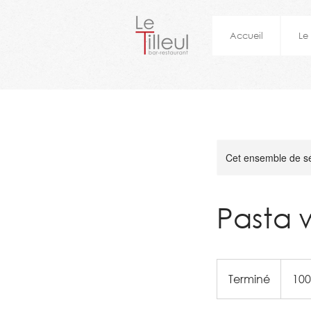
Accueil
Le
Cet ensemble de sé
Pasta 
100
dollars
Terminé
T
100
des
États-
e
Unis