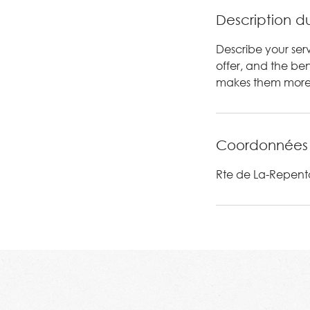
r
m
Description d
i
Describe your ser
n
offer, and the ben
é
makes them more 
Coordonnées
Rte de La-Repenta